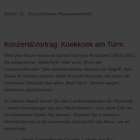
Eintritt: 15,- Euro (inklusive Museumseintritt)
Konzert&Vortrag: Koekkoek am Turm
Weit über Kleve hinaus ist Barend Cornelis Koekkoek (1803-1862)
als erfolgreicher „Malerfürst“ oder auch „Prinz der
Landschaftsmaler“ (die niederländische Version) ein Begriff. Sein
Palais im Herzen unserer Stadt ist heute Museum und eines der
schönsten Gebäude des alten „Bad Cleve“ (derzeit wegen
Umbauten geschlossen).
An diesem Abend lernen Sie den Landschaftsmaler der Romantik
– einen Grenzgänger aus den Niederlanden – und seine Zeit von
verschiedenen Seiten her kennen. Tauchen Sie in lockerer
Atmosphäre ein in die spannende Geschichte von Kleve, wie es
einmal war.
Ursula Geisselbrecht-Capecki, Leiterin des B.C.