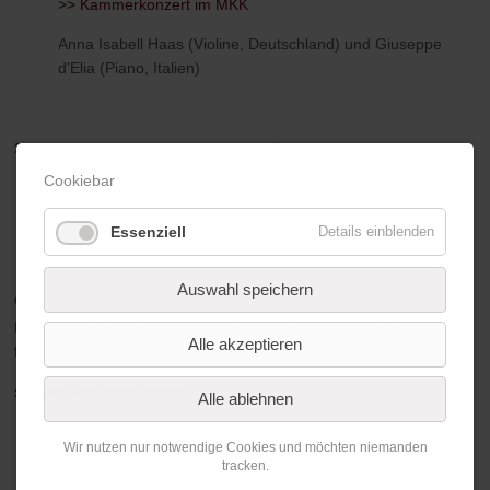
>> Kammerkonzert im MKK
Anna Isabell Haas (Violine, Deutschland) und Giuseppe
d'Elia (Piano, Italien)
28.03.2026 15:30 Uhr Kammerkonzert im BCKH
>> Kammerkonzert im BCKH
Cookiebar
Yume Zamponi, Violine (Italien), Lal Karaalioğlu, Klavier
(Türkei)
Essenziell
Details einblenden
Auswahl speichern
CAMPUS CLEVE KAMMERMUSIK 2026
Der Eintritt zu den Konzerten ist frei. Es wird jeweils um Spenden
Alle akzeptieren
für die Musiker gebeten.
>> zum Gesamtprogramm
Alle ablehnen
Wir nutzen nur notwendige Cookies und möchten niemanden
tracken.