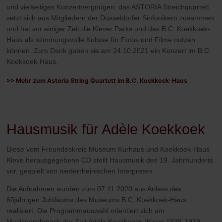
und vielseitiges Konzertvergnügen: das ASTORIA Streichquartett
setzt sich aus Mitgliedern der Düsseldorfer Sinfonikern zusammen
und hat vor einiger Zeit die Klever Parks und das B.C. Koekkoek-
Haus als stimmungsvolle Kulisse für Fotos und Filme nutzen
können. Zum Dank gaben sie am 24.10.2021 ein Konzert im B.C.
Koekkoek-Haus.
>> Mehr zum Astoria String Quartett im B.C. Koekkoek-Haus
Hausmusik für Adèle Koekkoek
Diese vom Freundeskreis Museum Kurhaus und Koekkoek-Haus
Kleve herausgegebene CD stellt Hausmusik des 19. Jahrhunderts
vor, gespielt von niederrheinischen Interpreten.
Die Aufnahmen wurden zum 07.11.2020 aus Anlass des
60jährigen Jubiläums des Museums B.C. Koekkoek-Haus
realisiert. Die Programmauswahl orientiert sich am
Musikgeschmack der Zeit Adèle Koekkoeks (Kleve 1838-1919