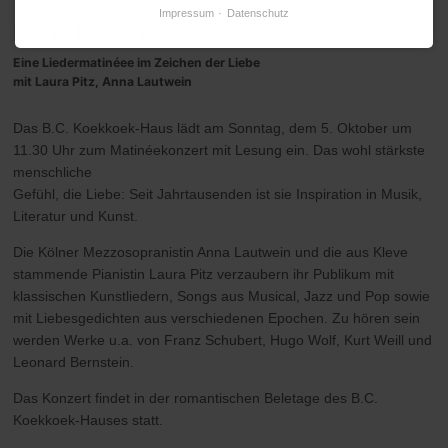
Impressum
Datenschutz
Love, Love, Love
Eine Liedermatinéee im Zeichen der Liebe
mit Laura Pitz, Anna Lautwein
Das B.C. Koekkoek-Haus lädt am Sonntag, dem 5. Oktober um
11.30 Uhr zum Matinéekonzert mit Lesung ein. Das wohl stärkste
menschliche
Gefühl, die Liebe: Seit Jahrtausenden ist sie Inspiration in Musik,
Literatur und Kunst.
Die Kölner Mezzosopranistin Anna Lautwein und die aus Kleve
stammende Pianistin Laura Pitz verzaubern ihr Publikum mit
klassischen Kunstliedern, Songs aus Musical, Jazz und Pop sowie
mit Liebesgedichten aus verschiedenen Epochen. Zu hören sein
werden Werke u.a. von Franz Schubert, Hugo Wolf, Kurt Weill und
Leonard Bernstein.
Das Konzert findet in der romantischen Beletage des B.C.
Koekkoek-Hauses statt.