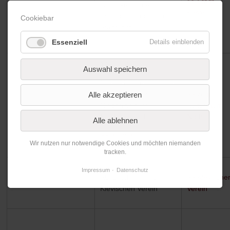
>> Stadt
Jour fixe mit dem
Kleve
Bürgermeister und der
Cookiebar
Stadtspitze
Essenziell
Details einblenden
14.03.2025
Auswahl speichern
Mitgliederversammlung
des Kulturraums
>> zum
Alle akzeptieren
Niederrhein im
Kulturraum
Museum Goch
Ndrh.
Alle ablehnen
>> mehr zur
Wir nutzen nur notwendige Cookies und möchten niemanden
Mitgliederversammlung
tracken.
Impressum
Datenschutz
Absprachen mit dem
>> Klevische
Klevischen Verein
Verein