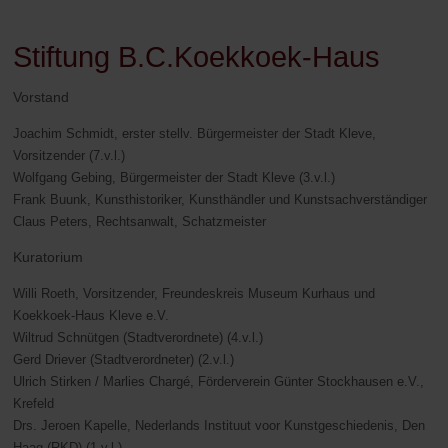
Stiftung B.C.Koekkoek-Haus
Vorstand
Joachim Schmidt, erster stellv. Bürgermeister der Stadt Kleve,
Vorsitzender (7.v.l.)
Wolfgang Gebing, Bürgermeister der Stadt Kleve (3.v.l.)
Frank Buunk, Kunsthistoriker, Kunsthändler und Kunstsachverständiger
Claus Peters, Rechtsanwalt, Schatzmeister
Kuratorium
Willi Roeth, Vorsitzender, Freundeskreis Museum Kurhaus und
Koekkoek-Haus Kleve e.V.
Wiltrud Schnütgen (Stadtverordnete) (4.v.l.)
Gerd Driever (Stadtverordneter) (2.v.l.)
Ulrich Stirken / Marlies Chargé, Förderverein Günter Stockhausen e.V.,
Krefeld
Drs. Jeroen Kapelle, Nederlands Instituut voor Kunstgeschiedenis, Den
Haag (RKD) (1.v.l.)