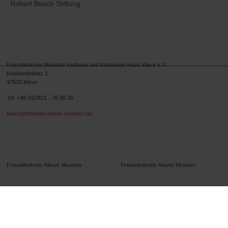
Robert Bosch Stiftung
Freundeskreis Museum Kurhaus und Koekkoek-Haus Kleve e.V.
Koekkoekplatz 1
47533 Kleve
Tel. +49 (0)2821 - 76 88 35
buero@freunde-klever-museen.de
Folgen Sie uns.
Freundeskreis Klever Museen
Freundeskreis Klever Museen
B.C. Koekkoek-Haus
B.C. Koekkoek-Haus
Museum Kurhaus Kleve
Museum Kurhaus Kleve