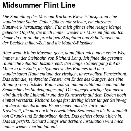
Midsummer Flint Line
Die Sammlung des Museum Kurhaus Kleve ist insgesamt eine
wunderbare Sache. Daher fällt es mir schwer, ein einzelnes
Kunstwerk herauszugreifen. Für mich gibt es eine riesige Menge
geliebter Objekte, die mich immer wieder ins Museum führen. Ich
denke da nur an die prächtigen Skulpturen und Schnitzereien aus
der
Beeldensnijder-Zeit
und die Mataré-Plastiken.
Aber wenn ich ins Museum gehe, dann führt mich mein erster Weg
immer zu der Steinbahn von Richard Long. Ich finde die gesamte
räumliche Situation faszinierend: den langen Säulengang mit der
Minerva am Ende, die Symmetrie des Raumes und den
wunderbaren Hang entlang der riesigen, unverstellten Fensterfront.
Das schmale, senkrechte Fenster am Endes des Ganges, das eine
Ahnung vom nächsten Raum zulässt, nimmt subtil noch einmal die
Senkrechte des Säulenganges auf. Die allgegenwärtige Symmetrie
wird durch die Linienführung des Kunstwerks auf dem Boden noch
einmal verstärkt: Richard Longs fast dreißig Meter langer Steinweg
mit den knollenförmigen Feuersteinen aus der Jura- oder
Kreidezeit, die man auch in eiszeitlichen Sedimenten als Bestandteil
von Grund- und Endmoränen findet. Das gehört absolut hierhin.
Das ist perfekt. Richard Longs wunderbare Installation wird mich
immer wieder hierhin führen!