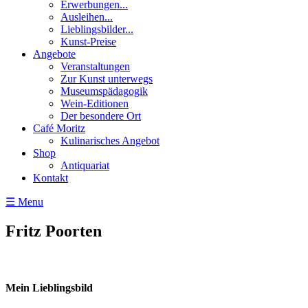
Erwerbungen...
Ausleihen...
Lieblingsbilder...
Kunst-Preise
Angebote
Veranstaltungen
Zur Kunst unterwegs
Museumspädagogik
Wein-Editionen
Der besondere Ort
Café Moritz
Kulinarisches Angebot
Shop
Antiquariat
Kontakt
☰ Menu
Fritz Poorten
Mein Lieblingsbild