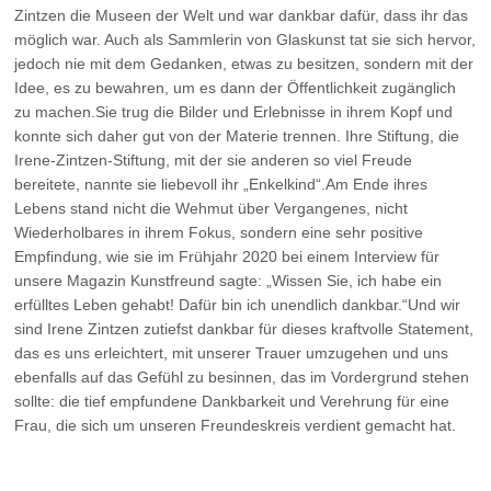
Zintzen die Museen der Welt und war dankbar dafür, dass ihr das
möglich war. Auch als Sammlerin von Glaskunst tat sie sich hervor,
jedoch nie mit dem Gedanken, etwas zu besitzen, sondern mit der
Idee, es zu bewahren, um es dann der Öffentlichkeit zugänglich
zu machen.Sie trug die Bilder und Erlebnisse in ihrem Kopf und
konnte sich daher gut von der Materie trennen. Ihre Stiftung, die
Irene-Zintzen-Stiftung, mit der sie anderen so viel Freude
bereitete, nannte sie liebevoll ihr „Enkelkind“.Am Ende ihres
Lebens stand nicht die Wehmut über Vergangenes, nicht
Wiederholbares in ihrem Fokus, sondern eine sehr positive
Empfindung, wie sie im Frühjahr 2020 bei einem Interview für
unsere Magazin Kunstfreund sagte: „Wissen Sie, ich habe ein
erfülltes Leben gehabt! Dafür bin ich unendlich dankbar.“Und wir
sind Irene Zintzen zutiefst dankbar für dieses kraftvolle Statement,
das es uns erleichtert, mit unserer Trauer umzugehen und uns
ebenfalls auf das Gefühl zu besinnen, das im Vordergrund stehen
sollte: die tief empfundene Dankbarkeit und Verehrung für eine
Frau, die sich um unseren Freundeskreis verdient gemacht hat.