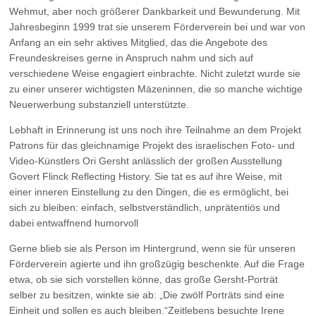
Wehmut, aber noch größerer Dankbarkeit und Bewunderung. Mit
Jahresbeginn 1999 trat sie unserem Förderverein bei und war von
Anfang an ein sehr aktives Mitglied, das die Angebote des
Freundeskreises gerne in Anspruch nahm und sich auf
verschiedene Weise engagiert einbrachte. Nicht zuletzt wurde sie
zu einer unserer wichtigsten Mäzeninnen, die so manche wichtige
Neuerwerbung substanziell unterstützte.
Lebhaft in Erinnerung ist uns noch ihre Teilnahme an dem Projekt
Patrons für das gleichnamige Projekt des israelischen Foto- und
Video-Künstlers Ori Gersht anlässlich der großen Ausstellung
Govert Flinck Reflecting History. Sie tat es auf ihre Weise, mit
einer inneren Einstellung zu den Dingen, die es ermöglicht, bei
sich zu bleiben: einfach, selbstverständlich, unprätentiös und
dabei entwaffnend humorvoll
Gerne blieb sie als Person im Hintergrund, wenn sie für unseren
Förderverein agierte und ihn großzügig beschenkte. Auf die Frage
etwa, ob sie sich vorstellen könne, das große Gersht-Porträt
selber zu besitzen, winkte sie ab: „Die zwölf Porträts sind eine
Einheit und sollen es auch bleiben.“Zeitlebens besuchte Irene