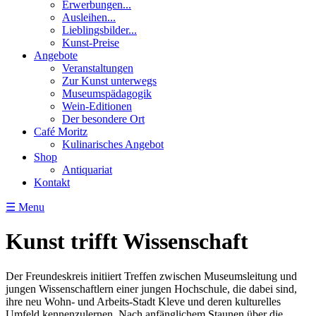
Erwerbungen...
Ausleihen...
Lieblingsbilder...
Kunst-Preise
Angebote
Veranstaltungen
Zur Kunst unterwegs
Museumspädagogik
Wein-Editionen
Der besondere Ort
Café Moritz
Kulinarisches Angebot
Shop
Antiquariat
Kontakt
☰ Menu
Kunst trifft Wissenschaft
Der Freundeskreis initiiert Treffen zwischen Museumsleitung und
jungen Wissenschaftlern einer jungen Hochschule, die dabei sind,
ihre neu Wohn- und Arbeits-Stadt Kleve und deren kulturelles
Umfeld kennenzulernen. Nach anfänglichem Staunen über die