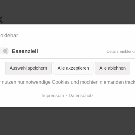
K
wird mit dem Orchester
opus m
und dem
Kammerchor Ha
okiebar
d
Variationen des Volksliedes Kein schöner Land in dieser
Essenziell
Details einblend
us Kleve
Auswahl speichern
Alle akzeptieren
Alle ablehnen
r nutzen nur notwendige Cookies und möchten niemanden track
Impressum
Datenschutz