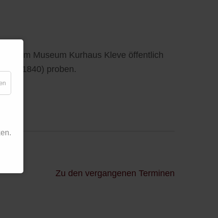
ldern
im Museum Kurhaus Kleve öffentlich
 Zeit
(1840) proben.
en
en.
Zu den vergangenen Terminen