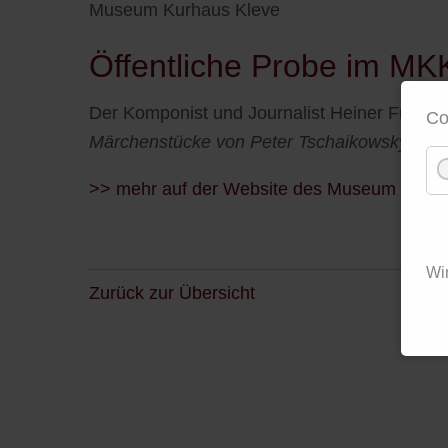
Museum Kurhaus Kleve
Öffentliche Probe im MK
Der Komponist und Journalist Heiner Frost 
Co
Märchenstücke von Peter Tschaikowsky
un
>> mehr auf der Website des Museum Kurha
Wi
Zurück zur Übersicht