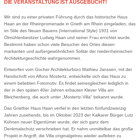
DIE VERANSTALTUNG IST AUSGEBUCHT!
Wir sind zu einer privaten Führung durch das historische Haus
Haan an der Rheinpromenade in Grieth am Rhein eingeladen, das
im Stile des Neuen Bauens (International Style) 1931 von
Ölmühlenbesitzer Ludwig Haan und seiner Frau errichtet wurde.
Bestimmt haben schon viele Besucher des Ortes diesen
markanten und außergewöhnlichen Solitär der niederrheinischen
Architekturgeschichte wahrgenommen.
Entworfen vom Gocher Architekturbüro Mathieu Janssen, mit der
Handschrift von Alfons Mostertz, entwickelte sich das Haus zu
einem beliebten Fotomotiv. Es findet seinesgleichen lediglich in
der in den späten 40er Jahren erbauten Klever Villa am
Bleichenberg, die auch unter „Mostertz-Villa“ bekannt wurde.
Das Griether Haus Haan verfiel in den letzten fünfundzwanzig
Jahren zusehends, bis im Oktober 2023 der Kalkarer Bürger Lutz
Kühnen neuer Eigentümer wurde, der sich ganz dem
Denkmalschutz verschrieben hat. Er nahm unmittelbar das große
Projekt in Angriff, die Villa originalgetreu wieder aufleben zu