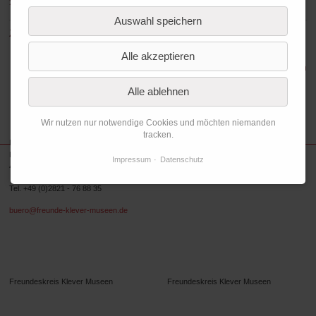
>> mehr Informationen zu diesem Konzert der Stadt Kleve
Auswahl speichern
Zurück zur Übersicht
Alle akzeptieren
Zu den vergangenen Terminen
Alle ablehnen
Wir nutzen nur notwendige Cookies und möchten niemanden
tracken.
Freundeskreis Museum Kurhaus und Koekkoek-Haus Kleve e.V.
Koekkoekplatz 1
Impressum
Datenschutz
47533 Kleve
Tel. +49 (0)2821 - 76 88 35
buero@freunde-klever-museen.de
Folgen Sie uns.
Freundeskreis Klever Museen
Freundeskreis Klever Museen