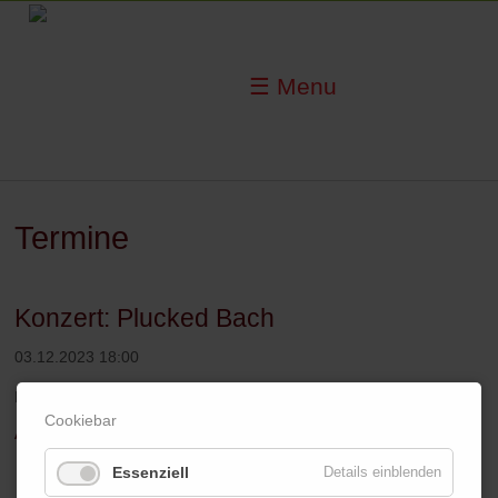
☰ Menu
Termine
Konzert: Plucked Bach
03.12.2023 18:00
Museum Kurhaus Kleve
Cookiebar
ALON SARIEL, MANDOLINE, LAUTE, UD
Essenziell
Details einblenden