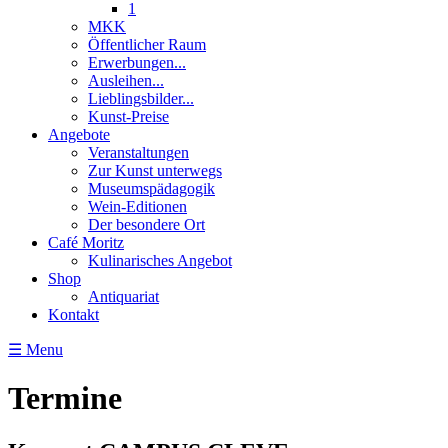
1
MKK
Öffentlicher Raum
Erwerbungen...
Ausleihen...
Lieblingsbilder...
Kunst-Preise
Angebote
Veranstaltungen
Zur Kunst unterwegs
Museumspädagogik
Wein-Editionen
Der besondere Ort
Café Moritz
Kulinarisches Angebot
Shop
Antiquariat
Kontakt
☰ Menu
Termine