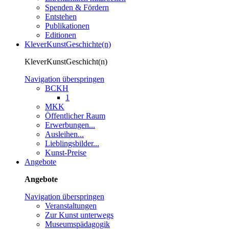
Spenden & Fördern
Entstehen
Publikationen
Editionen
KleverKunstGeschichte(n)
KleverKunstGeschicht(n)
Navigation überspringen
BCKH
1
MKK
Öffentlicher Raum
Erwerbungen...
Ausleihen...
Lieblingsbilder...
Kunst-Preise
Angebote
Angebote
Navigation überspringen
Veranstaltungen
Zur Kunst unterwegs
Museumspädagogik