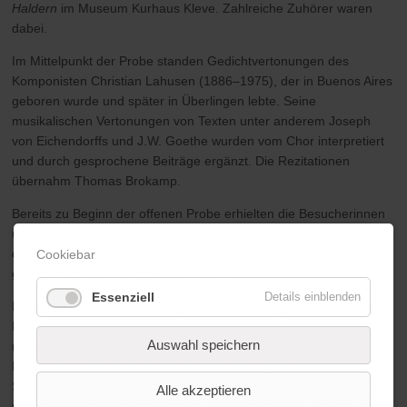
Haldern
im Museum Kurhaus Kleve. Zahlreiche Zuhörer waren
dabei.
Im Mittelpunkt der Probe standen Gedichtvertonungen des
Komponisten Christian Lahusen (1886–1975), der in Buenos Aires
geboren wurde und später in Überlingen lebte. Seine
musikalischen Vertonungen von Texten unter anderem Joseph
von Eichendorffs und J.W. Goethe wurden vom Chor interpretiert
und durch gesprochene Beiträge ergänzt. Die Rezitationen
übernahm Thomas Brokamp.
Bereits zu Beginn der offenen Probe erhielten die Besucherinnen
und Besucher Einblicke in das Einsingen des Chores. Dabei wurde
deutlich, wie intensiv an Klang, Aussprache, Dynamik und
Cookiebar
gemeinsamen Gesang gearbeitet wird.
Essenziell
Details einblenden
Bewusst wechselten die Sängerinnen und Sänger während der
Probe ihre Positionen im Raum: Mal wurde sitzend, mal stehend
Auswahl speichern
musiziert, teilweise mit dem Publikum im Rücken, teilweise mit
Blick zum Publikum. Auch die Durchmischung der verschiedenen
Stimmlagen gehörte zum Probenkonzept. Auf diese Weise wurden
Alle akzeptieren
unterschiedliche Klangwirkungen und Höreindrücke erprobt und