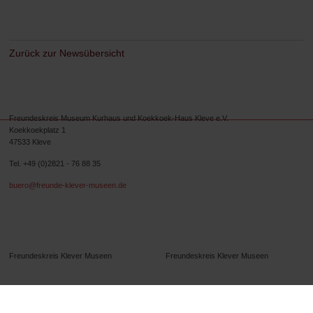
Zurück zur Newsübersicht
Freundeskreis Museum Kurhaus und Koekkoek-Haus Kleve e.V.
Koekkoekplatz 1
47533 Kleve
Tel. +49 (0)2821 - 76 88 35
buero@freunde-klever-museen.de
Folgen Sie uns.
Freundeskreis Klever Museen
Freundeskreis Klever Museen
B.C. Koekkoek-Haus
B.C. Koekkoek-Haus