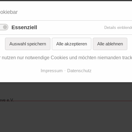
die Bestie
okiebar
s Ende der Askese
Essenziell
Details einblend
is für Talisa Lallai
Auswahl speichern
Alle akzeptieren
Alle ablehnen
 Urwald von nebenan: Talisa Lallai im MKK
r nutzen nur notwendige Cookies und möchten niemanden track
Impressum
Datenschutz
ve e.V.