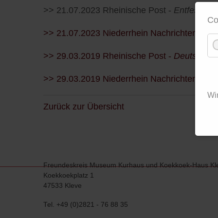
>> 21.07.2023 Rheinische Post -
Entfessele 
Co
>> 21.07.2023 Niederrhein Nachrichten
- Da
>> 29.03.2019 Rheinische Post -
Deutsch-Pre
>> 29.03.2019 Niederrhein Nachrichten
- Der
Wi
Zurück zur Übersicht
Freundeskreis Museum Kurhaus und Koekkoek-Haus Kle
Koekkoekplatz 1
47533 Kleve
Tel. +49 (0)2821 - 76 88 35