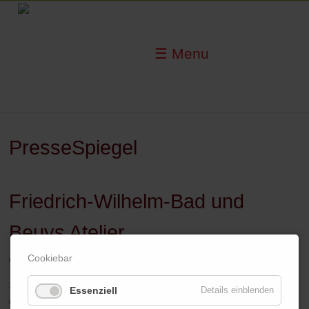
☰ Menu
PresseSpiegel
Friedrich-Wilhelm-Bad und
Beuys Atelier
Cookiebar
09.09.2012
>> 31.01.2013 Rheinische Post -
Bürger geben 470.000 Euro für
Essenziell
Details einblenden
Museum