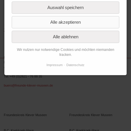
Auswahl speichern
Alle akzeptieren
Zurück zur Übersicht
Alle ablehnen
Wir nutzen nur notwendige Cookies und möchten niemanden
tracken.
Freundeskreis Museum Kurhaus und Koekkoek-Haus Kleve e.V.
Koekkoekplatz 1
Impressum
Datenschutz
47533 Kleve
Tel. +49 (0)2821 - 76 88 35
buero@freunde-klever-museen.de
Folgen Sie uns.
Freundeskreis Klever Museen
Freundeskreis Klever Museen
B.C. Koekkoek-Haus
B.C. Koekkoek-Haus